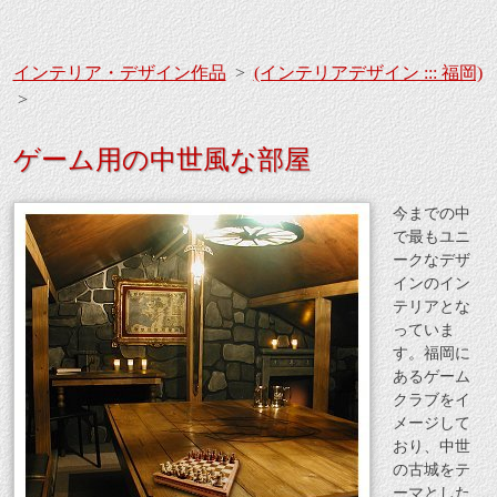
インテリア・デザイン作品
>
(インテリアデザイン ::: 福岡)
>
ゲーム用の中世風な部屋
今までの中
で最もユニ
ークなデザ
インのイン
テリアとな
っていま
す。福岡に
あるゲーム
クラブをイ
メージして
おり、中世
の古城をテ
ーマとした