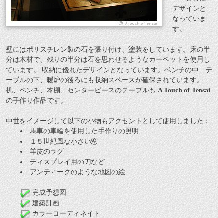
デザインと
なっていま
す。
壁にはポリスチレン製の石を張り付け、塗装をしています。床の半
分は木材で、残りの半分は石を思わせるようなカーペットを使用し
ています。 収納に優れたデザインとなっています。ベンチの中、テ
ーブルの下、暖炉の後ろにも収納スペースが確保されています。
机、ベンチ、本棚、センターピースのテーブルも
A Touch of Tensai
の手作り作品です。
中世をイメージして以下の小物もアクセントとして使用しました：
馬車の車輪を使用した手作りの照明
１５世紀風な小さい窓
羊皮のラグ
ディスプレイ用の刀など
アンティークのような地図の絵
完成予想図
建築計画
カラーコーディネイト